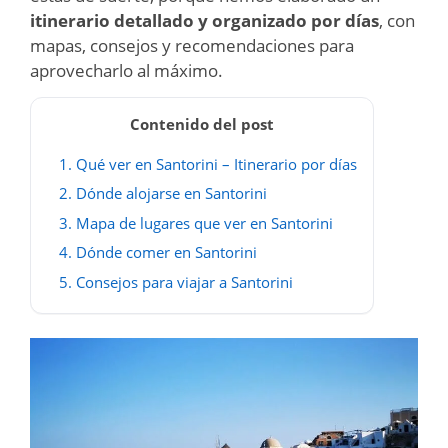
itinerario detallado y organizado por días
, con
mapas, consejos y recomendaciones para
aprovecharlo al máximo.
Contenido del post
1.
Qué ver en Santorini – Itinerario por días
2.
Dónde alojarse en Santorini
3.
Mapa de lugares que ver en Santorini
4.
Dónde comer en Santorini
5.
Consejos para viajar a Santorini