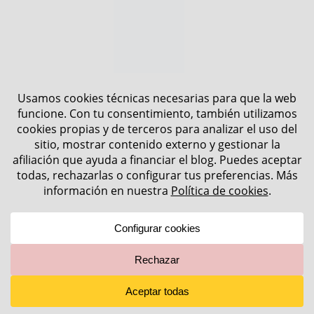
Una de las mejores puestas de sol en Oia
Día 3: Playas de Santorini,
atardecer en costa
El tercer y último día descubriendo las cosas que
ver en Santorini ponemos rumbo al sur, haciendo
una primera parada en
Imerovigli
. Se trata de un
pueblecito tranquilo con unas vistas
espectaculares a la caldera. Lo más llamativo de
este pequeño pueblo es que puedes tener unas