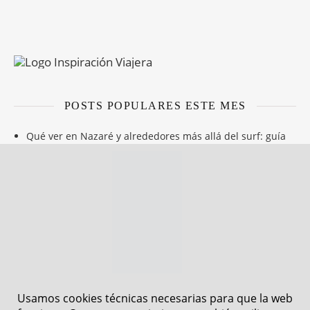
POSTS POPULARES ESTE MES
Qué ver en Nazaré y alrededores más allá del surf: guía
para conocer otro lado de Portugal
Visitar Berna en un día: recorrido completo por la capital
suiza
Guía sencilla de peajes en Portugal 2026: Todo lo que
necesitas saber
Explorando el Pirineo aragonés en 4 días: Itinerario, rutas
y consejos
Qué ver en Iseltwald, uno de los pueblos más bonitos y
tranquilos de Suiza