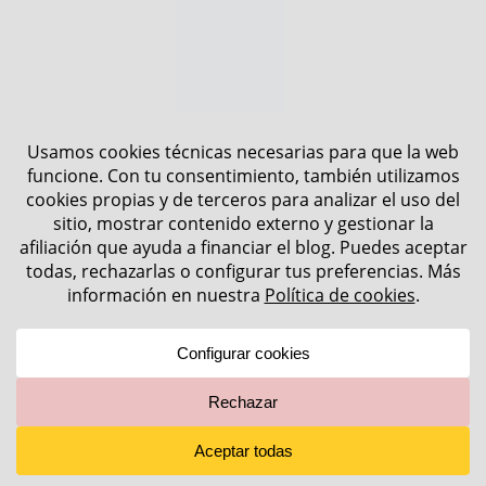
imposibles),
viaja siempre con un
seguro que cubra atención médica,
cancelaciones y robos
. Nosotros
usamos y recomendamos
IATI Seguros
,
que ofrece coberturas amplias para
Asia y asistencia en español las 24 h.
Si contratas tu póliza desde nuestro
enlace, además tendrás
un 5% de
descuento
en tu seguro de viaje.
Contratar seguro de viaje
con IATI (5% de descuento)
Cómo ir del aeropuerto de